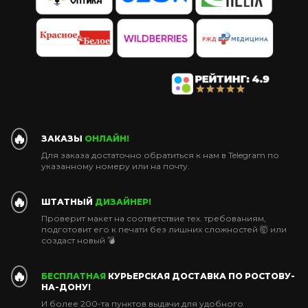
🔥
ЗАКАЗЫ
ОНЛАЙН!
Для заказа достаточно обратиться к нам в Telegram по
указанному номеру или на почту.
🔥
ШТАТНЫЙ
ДИЗАЙНЕР!
Проверит макет на соответствие тех. требованиям,
подготовит его к печати без лишних сложностей 🤯 или
создаст новый 💣
🔥
БЕСПЛАТНАЯ
КУРЬЕРСКАЯ ДОСТАВКА ПО РОСТОВУ-
НА-ДОНУ!
И более 200-та пунктов выдачи для удобного