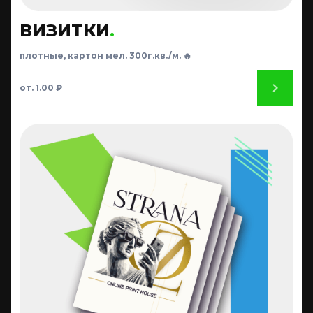
ВИЗИТКИ
.
плотные, картон мел. 300г.кв./м. 🔥
от. 1.00 ₽