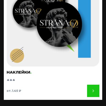
НАКЛЕЙКИ
.
🔥🔥🔥
от. 1.40 ₽