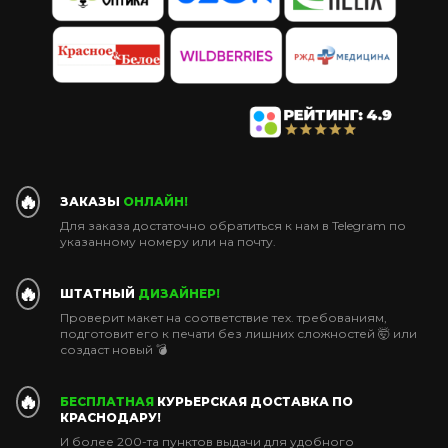
🔥
ЗАКАЗЫ
ОНЛАЙН!
Для заказа достаточно обратиться к нам в Telegram по
указанному номеру или на почту.
🔥
ШТАТНЫЙ
ДИЗАЙНЕР!
Проверит макет на соответствие тех. требованиям,
подготовит его к печати без лишних сложностей 🤯 или
создаст новый 💣
🔥
БЕСПЛАТНАЯ
КУРЬЕРСКАЯ ДОСТАВКА ПО
КРАСНОДАРУ!
И более 200-та пунктов выдачи для удобного